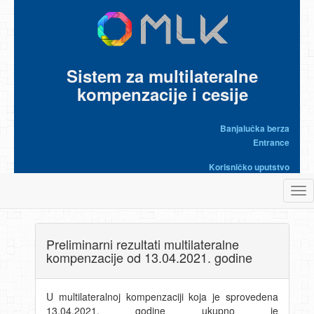
Sistem za multilateralne
kompenzacije i cesije
Banjalučka berza
Entrance
Korisničko uputstvo
Tog
nav
Preliminarni rezultati multilateralne
kompenzacije od 13.04.2021. godine
U multilateralnoj kompenzaciji koja je sprovedena
13.04.2021. godine ukupno je