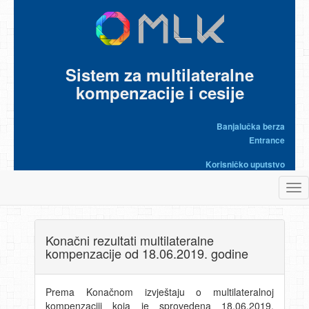
Sistem za multilateralne
kompenzacije i cesije
Banjalučka berza
Entrance
Korisničko uputstvo
Tog
nav
Konačni rezultati multilateralne
kompenzacije od 18.06.2019. godine
Prema Konačnom izvještaju o multilateralnoj
kompenzaciji koja je sprovedena 18.06.2019.