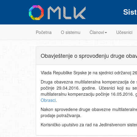
Sis
Početna
O sistemu
Članovi
Učesnici
Obavještenje o sprovođenju druge obav
Vlada Republike Srpske je na sjednici održanoj 2
Druga obavezna multilateralna kompenzacija će 
počinje 29.04.2016. godine. Učesnici koji su s
multilateralnu kompenzaciju počinje 16.05.2016. 
Obrasci
.
Nakon sprovedene druge obavezne multilateralne k
prodaje potraživanja.
Korisničko uputstvo za rad na Jedinstvenom siste