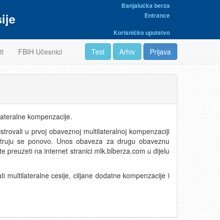
Banjalučka berza
ije
Entrance
Korisničko uputstvo
ti
FBIH Učesnici
Test
Arhiv
Prijava
ateralne kompenzacije.
strovali u prvoj obaveznoj multilateralnoj kompenzaciji
egistruju se ponovo. Unos obaveza za drugu obaveznu
e preuzeti na internet stranici mlk.blberza.com u dijelu
 multilateralne cesije, ciljane dodatne kompenzacije i