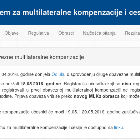
tem za multilateralne kompenzacije i ces
Objave
Regulativa
Obrasci
Najčešća pitanja
Rezulta
ezne multilateralne kompenzacije
6.04.2016. godine donijela
Odluku
o sprovođenju druge obavezne multil
se održati
18.05.2016. godine
. Registracija učesnika koji se
nisu
regi
e registrovali u prvoj obaveznoj multilateralnoj kompenzaciji ne r
godine. Prijava obaveza vrši se preko
novog MLK2 obrasca
koji možet
ompenzacije učesnici će moći 19.05. i 20.05.2016. godine zaključivati
mu za multilateralne kompenzacije i cesije je dostupno na
linku
.