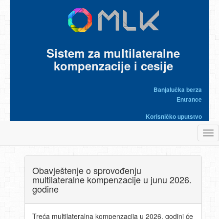
Sistem za multilateralne
kompenzacije i cesije
Banjalučka berza
Entrance
Korisničko uputstvo
Tog
nav
Obavještenje o sprovođenju
multilateralne kompenzacije u junu 2026.
godine
Treća multilateralna kompenzacija u 2026. godini će