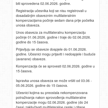
biti sprovedena 02.06.2026. godine.
Registracija učesnika koji se nisu registrovali u
dosadašnjim obaveznim multilateralnim
kompenzacijama počinje sedam dana prije početka
unosa obaveza.
Unos obaveza za multilateralnu kompenzaciju
počinje 01.06.2026. godine i traje do 02.06.2026.
godine do 15 časova.
Prijavljuju se obaveze dospjele do 01.06.2026.
godine. Učesnici mogu prijaviti i nedospjele i buduće
(avansne) obaveze.
Kompenzacija će se sprovesti 02.06.2026. godine u
15 časova.
Ispravka unosa obaveza se može vršiti od 03.06 -
05.06.2026. godine do 15 časova.
Učesnici kojima su preostala nekompenzovana
potraživanja nakon sprovođenja multilateralne
kompenzacije mogu 02.06.2026. godine (do 24
časa) zaključivati multilateralne cesije i ciljane