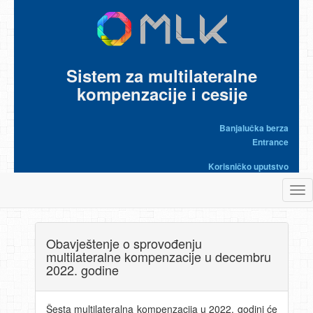
Sistem za multilateralne
kompenzacije i cesije
Banjalučka berza
Entrance
Korisničko uputstvo
Tog
nav
Obavještenje o sprovođenju
multilateralne kompenzacije u decembru
2022. godine
Šesta multilateralna kompenzacija u 2022. godini će