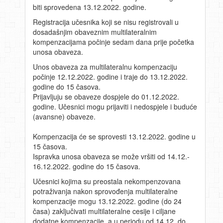
biti sprovedena 13.12.2022. godine.
Registracija učesnika koji se nisu registrovali u
dosadašnjim obaveznim multilateralnim
kompenzacijama počinje sedam dana prije početka
unosa obaveza.
Unos obaveza za multilateralnu kompenzaciju
počinje 12.12.2022. godine i traje do 13.12.2022.
godine do 15 časova.
Prijavljuju se obaveze dospjele do 01.12.2022.
godine. Učesnici mogu prijaviti i nedospjele i buduće
(avansne) obaveze.
Kompenzacija će se sprovesti 13.12.2022. godine u
15 časova.
Ispravka unosa obaveza se može vršiti od 14.12.-
16.12.2022. godine do 15 časova.
Učesnici kojima su preostala nekompenzovana
potraživanja nakon sprovođenja multilateralne
kompenzacije mogu 13.12.2022. godine (do 24
časa) zaključivati multilateralne cesije i ciljane
dodatne kompenzacije, a u periodu od 14.12. do