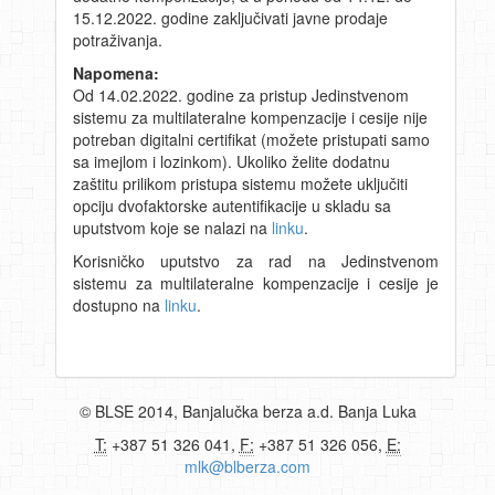
15.12.2022. godine zaključivati javne prodaje
potraživanja.
Napomena:
Od 14.02.2022. godine za pristup Jedinstvenom
sistemu za multilateralne kompenzacije i cesije nije
potreban digitalni certifikat (možete pristupati samo
sa imejlom i lozinkom). Ukoliko želite dodatnu
zaštitu prilikom pristupa sistemu možete uključiti
opciju dvofaktorske autentifikacije u skladu sa
uputstvom koje se nalazi na
linku
.
Korisničko uputstvo za rad na Jedinstvenom
sistemu za multilateralne kompenzacije i cesije je
dostupno na
linku
.
© BLSE 2014, Banjalučka berza a.d. Banja Luka
T:
+387 51 326 041,
F:
+387 51 326 056,
E:
mlk@blberza.com